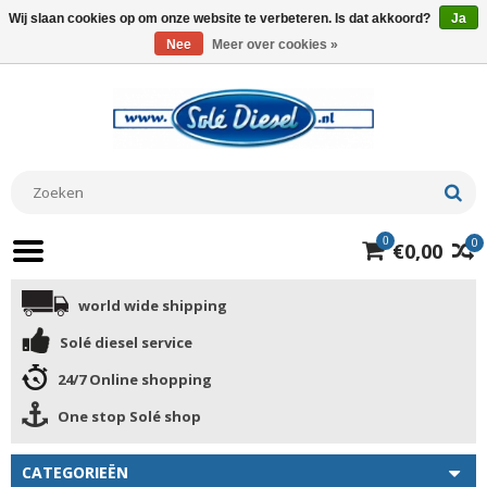
Wij slaan cookies op om onze website te verbeteren. Is dat akkoord?
Ja
Nee
Meer over cookies »
0
0
€0,00
world wide shipping
Solé diesel service
24/7 Online shopping
One stop Solé shop
CATEGORIEËN