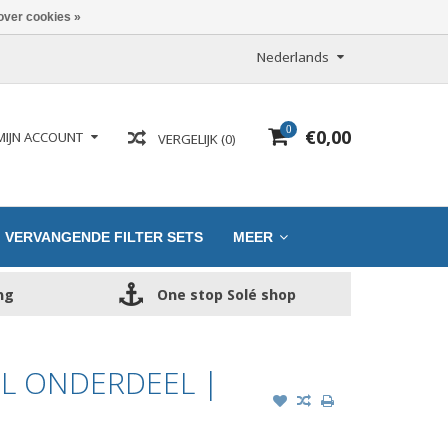
over cookies »
Nederlands
0
€0,00
MIJN ACCOUNT
VERGELIJK (0)
VERVANGENDE FILTER SETS
MEER
ng
One stop Solé shop
EL ONDERDEEL |