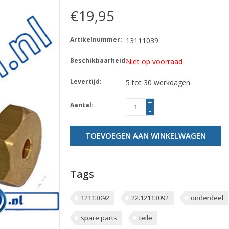
€19,95
Artikelnummer:
13111039
Beschikbaarheid:
Niet op voorraad
Levertijd:
5 tot 30 werkdagen
+
Aantal:
-
TOEVOEGEN AAN WINKELWAGEN
Tags
12113092
22.12113092
onderdeel
spare parts
teile