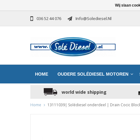
Wij slaan coo
036 52 44 076
Info@solediesel.nl
HOME
OUDERE SOLÉDIESEL MOTOREN
world wide shipping
Home
13111039| Solédiesel onderdeel | Drain Cocic Bloc