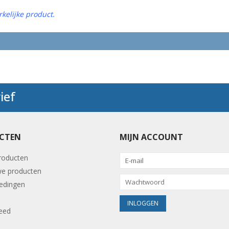
kelijke product.
ief
CTEN
MIJN ACCOUNT
producten
e producten
edingen
eed