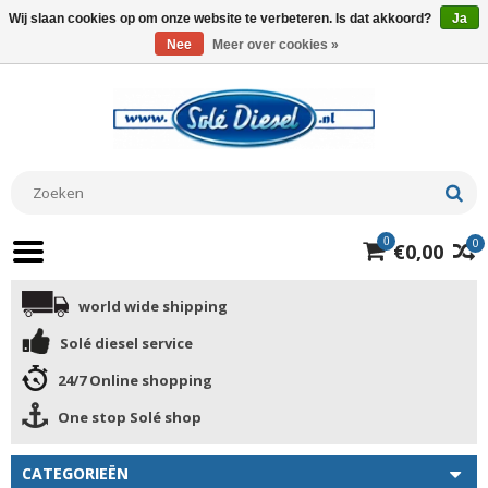
Wij slaan cookies op om onze website te verbeteren. Is dat akkoord?
Ja
Nee
Meer over cookies »
0
0
€0,00
world wide shipping
Solé diesel service
24/7 Online shopping
One stop Solé shop
CATEGORIEËN