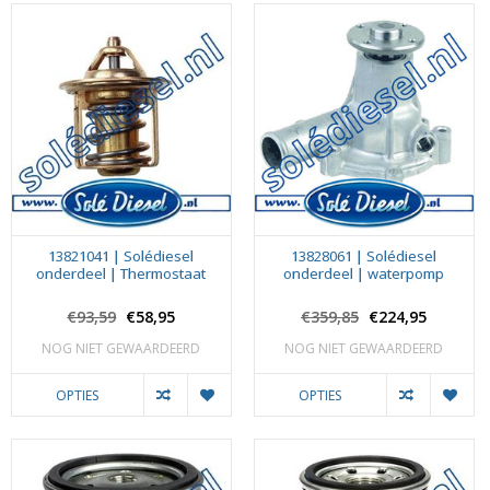
13821041 | Solédiesel
13828061 | Solédiesel
onderdeel | Thermostaat
onderdeel | waterpomp
€93,59
€58,95
€359,85
€224,95
NOG NIET GEWAARDEERD
NOG NIET GEWAARDEERD
OPTIES
OPTIES