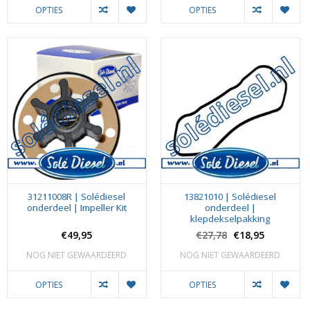
OPTIES
OPTIES
31211008R | Solédiesel
13821010 | Solédiesel
onderdeel | Impeller Kit
onderdeel |
klepdekselpakking
€49,95
€27,78
€18,95
NOG NIET GEWAARDEERD
NOG NIET GEWAARDEERD
OPTIES
OPTIES