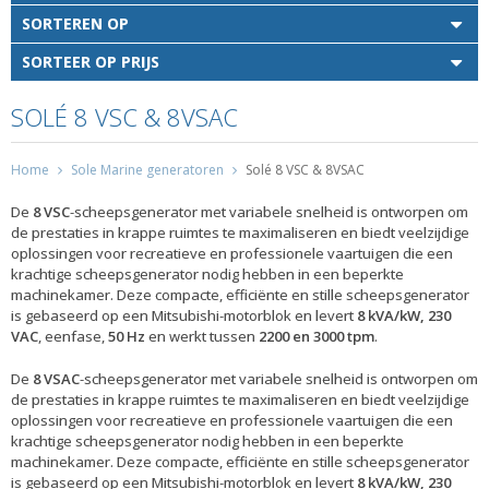
SORTEREN OP
SORTEER OP PRIJS
SOLÉ 8 VSC & 8VSAC
Home
Sole Marine generatoren
Solé 8 VSC & 8VSAC
De
8 VSC
-scheepsgenerator met variabele snelheid is ontworpen om
de prestaties in krappe ruimtes te maximaliseren en biedt veelzijdige
oplossingen voor recreatieve en professionele vaartuigen die een
krachtige scheepsgenerator nodig hebben in een beperkte
machinekamer. Deze compacte, efficiënte en stille scheepsgenerator
is gebaseerd op een Mitsubishi-motorblok en levert
8 kVA/kW, 230
VAC
, eenfase,
50 Hz
en werkt tussen
2200 en 3000 tpm
.
De
8 VSAC
-scheepsgenerator met variabele snelheid is ontworpen om
de prestaties in krappe ruimtes te maximaliseren en biedt veelzijdige
oplossingen voor recreatieve en professionele vaartuigen die een
krachtige scheepsgenerator nodig hebben in een beperkte
machinekamer. Deze compacte, efficiënte en stille scheepsgenerator
is gebaseerd op een Mitsubishi-motorblok en levert
8 kVA/kW, 230