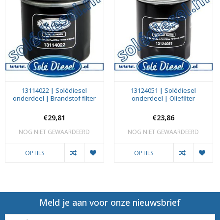
13114022 | Solédiesel
13124051 | Solédiesel
onderdeel | Brandstof filter
onderdeel | Oliefilter
€29,81
€23,86
NOG NIET GEWAARDEERD
NOG NIET GEWAARDEERD
OPTIES
OPTIES
Meld je aan voor onze nieuwsbrief