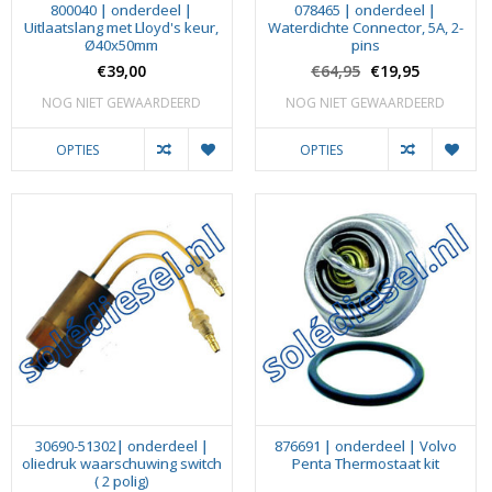
800040 | onderdeel |
078465 | onderdeel |
Uitlaatslang met Lloyd's keur,
Waterdichte Connector, 5A, 2-
Ø40x50mm
pins
€39,00
€64,95
€19,95
NOG NIET GEWAARDEERD
NOG NIET GEWAARDEERD
OPTIES
OPTIES
30690-51302| onderdeel |
876691 | onderdeel | Volvo
oliedruk waarschuwing switch
Penta Thermostaat kit
( 2 polig)