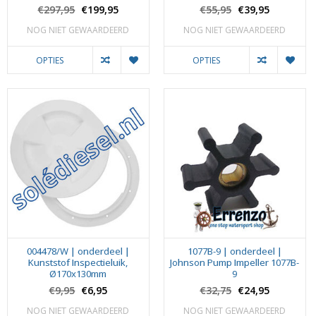
€297,95
€199,95
€55,95
€39,95
NOG NIET GEWAARDEERD
NOG NIET GEWAARDEERD
OPTIES
OPTIES
004478/W | onderdeel |
1077B-9 | onderdeel |
Kunststof Inspectieluik,
Johnson Pump Impeller 1077B-
Ø170x130mm
9
€9,95
€6,95
€32,75
€24,95
NOG NIET GEWAARDEERD
NOG NIET GEWAARDEERD