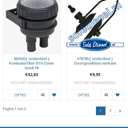
483600| onderdeel |
078785| onderdeel |
Koelwaterfilter Ø19-25mm
Doorspoelklem vierkant
Quick Fit
€42,83
€9,95
NOG NIET GEWAARDEERD
NOG NIET GEWAARDEERD
OPTIES
OPTIES
Pagina 1 van 2
1
2