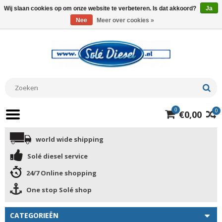
Wij slaan cookies op om onze website te verbeteren. Is dat akkoord?
Ja
Nee
Meer over cookies »
0
0
€0,00
world wide shipping
Solé diesel service
24/7 Online shopping
One stop Solé shop
CATEGORIEËN