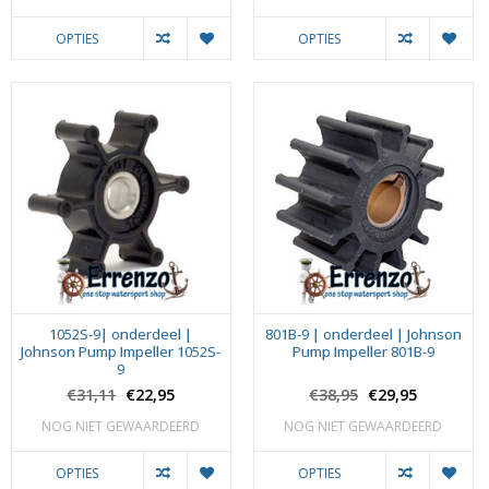
OPTIES
OPTIES
1052S-9| onderdeel |
801B-9 | onderdeel | Johnson
Johnson Pump Impeller 1052S-
Pump Impeller 801B-9
9
€31,11
€22,95
€38,95
€29,95
NOG NIET GEWAARDEERD
NOG NIET GEWAARDEERD
OPTIES
OPTIES