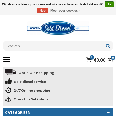
Wij slaan cookies op om onze website te verbeteren. Is dat akkoord?
Ja
Nee
Meer over cookies »
0
0
€0,00
world wide shipping
Solé diesel service
24/7 Online shopping
One stop Solé shop
CATEGORIEËN