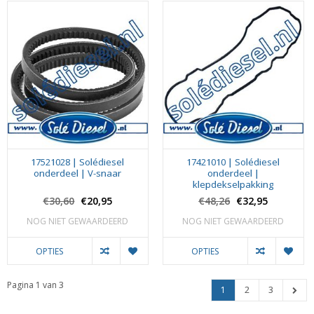
17521028 | Solédiesel
17421010 | Solédiesel
onderdeel | V-snaar
onderdeel |
klepdekselpakking
€30,60
€20,95
€48,26
€32,95
NOG NIET GEWAARDEERD
NOG NIET GEWAARDEERD
OPTIES
OPTIES
Pagina 1 van 3
1
2
3