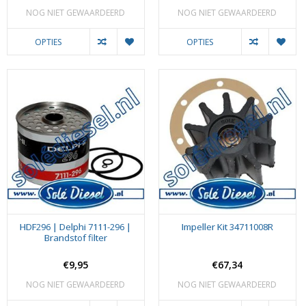
NOG NIET GEWAARDEERD
NOG NIET GEWAARDEERD
OPTIES
OPTIES
HDF296 | Delphi 7111-296 |
Impeller Kit 34711008R
Brandstof filter
€9,95
€67,34
NOG NIET GEWAARDEERD
NOG NIET GEWAARDEERD