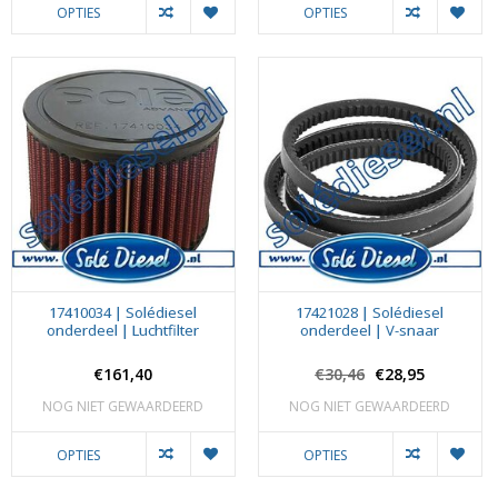
OPTIES
OPTIES
17410034 | Solédiesel
17421028 | Solédiesel
onderdeel | Luchtfilter
onderdeel | V-snaar
€161,40
€30,46
€28,95
NOG NIET GEWAARDEERD
NOG NIET GEWAARDEERD
OPTIES
OPTIES