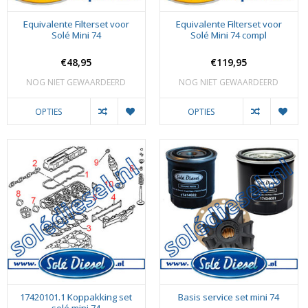
Equivalente Filterset voor
Equivalente Filterset voor
Solé Mini 74
Solé Mini 74 compl
€48,95
€119,95
NOG NIET GEWAARDEERD
NOG NIET GEWAARDEERD
OPTIES
OPTIES
17420101.1 Koppakking set
Basis service set mini 74