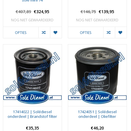
solé mini 74
€407,89
€324,95
€146,75
€139,95
NOG NIET GEWAARDEERD
NOG NIET GEWAARDEERD
OPTIES
OPTIES
17414022 | Solédiesel
17424051 | Solédiesel
onderdeel | Brandstof filter
onderdeel | Oliefilter
€35,35
€46,20