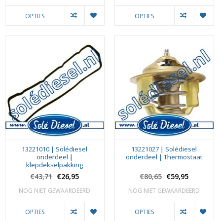
OPTIES
OPTIES
13221010 | Solédiesel
13221027 | Solédiesel
onderdeel |
onderdeel | Thermostaat
klepdekselpakking
€43,71
€26,95
€80,65
€59,95
NOG NIET GEWAARDEERD
NOG NIET GEWAARDEERD
OPTIES
OPTIES