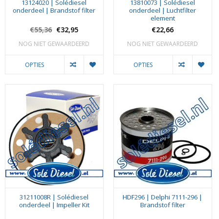
13124020 | Solédiesel
13810073 | Solédiesel
onderdeel | Brandstof filter
onderdeel | Luchtfilter
element
€55,36
€32,95
€22,66
NOG NIET GEWAARDEERD
NOG NIET GEWAARDEERD
OPTIES
OPTIES
31211008R | Solédiesel
HDF296 | Delphi 7111-296 |
onderdeel | Impeller Kit
Brandstof filter