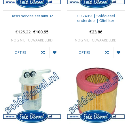
Basis service set mini 32
13124051 | Solédiesel
onderdeel | Oliefilter
€125,22
€100,95
€23,86
NOG NIET GEWAARDEERD
NOG NIET GEWAARDEERD
OPTIES
OPTIES