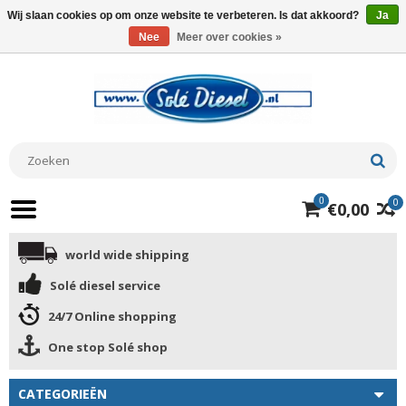
Wij slaan cookies op om onze website te verbeteren. Is dat akkoord?
Ja
Nee
Meer over cookies »
0
0
€0,00
world wide shipping
Solé diesel service
24/7 Online shopping
One stop Solé shop
CATEGORIEËN