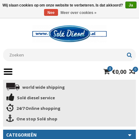
Wij slaan cookies op om onze website te verbeteren. Is dat akkoord?
Ja
Nee
Meer over cookies »
0
0
€0,00
world wide shipping
Solé diesel service
24/7 Online shopping
One stop Solé shop
CATEGORIEËN