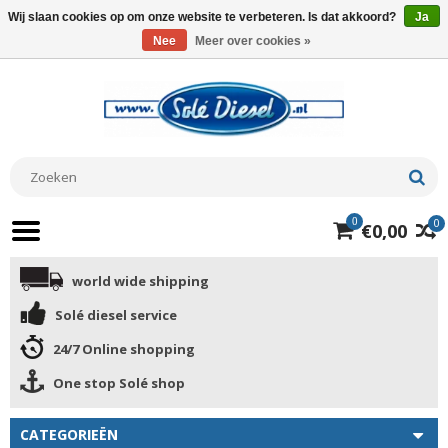
Wij slaan cookies op om onze website te verbeteren. Is dat akkoord?
Ja
Nee
Meer over cookies »
0
0
€0,00
world wide shipping
Solé diesel service
24/7 Online shopping
One stop Solé shop
CATEGORIEËN