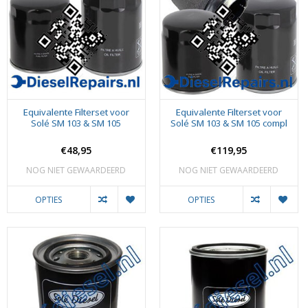
Equivalente Filterset voor
Equivalente Filterset voor
Solé SM 103 & SM 105
Solé SM 103 & SM 105 compl
€48,95
€119,95
NOG NIET GEWAARDEERD
NOG NIET GEWAARDEERD
OPTIES
OPTIES