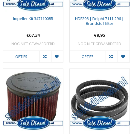
Impeller Kit 34711008R
HDF296 | Delphi 7111-296 |
Brandstof filter
€67,34
€9,95
NOG NIET GEWAARDEERD
NOG NIET GEWAARDEERD
OPTIES
OPTIES