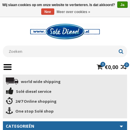
Wij slaan cookies op om onze website te verbeteren. Is dat akkoord?
Ja
Nee
Meer over cookies »
0
0
€0,00
world wide shipping
Solé diesel service
24/7 Online shopping
One stop Solé shop
CATEGORIEËN