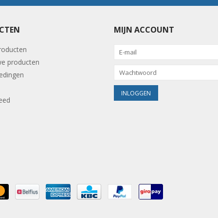
CTEN
MIJN ACCOUNT
producten
e producten
edingen
eed