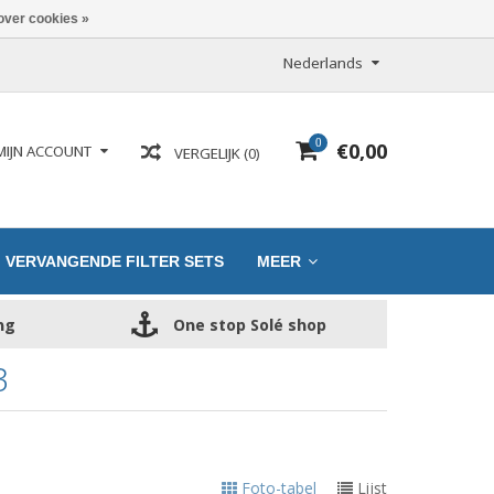
over cookies »
Nederlands
0
€0,00
MIJN ACCOUNT
VERGELIJK (0)
VERVANGENDE FILTER SETS
MEER
ng
One stop Solé shop
3
Foto-tabel
Lijst