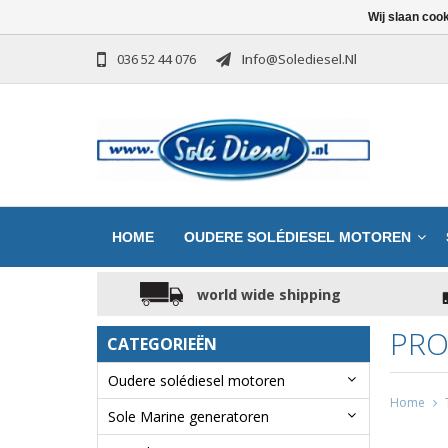
Wij slaan coo
036 52 44 076
Info@solediesel.nl
HOME
OUDERE SOLÉDIESEL MOTOREN
world wide shipping
PRO
CATEGORIEËN
Oudere solédiesel motoren
Home
Sole Marine generatoren