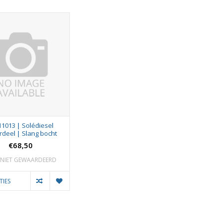
11013 | Solédiesel
deel | Slang bocht
€68,50
NIET GEWAARDEERD
TIES