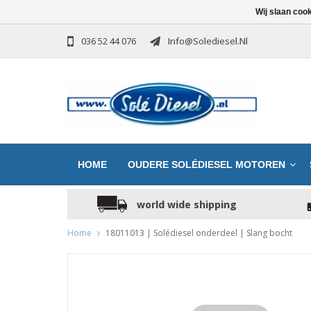
Wij slaan coo
036 52 44 076
Info@solediesel.nl
HOME
OUDERE SOLÉDIESEL MOTOREN
world wide shipping
Home
18011013 | Solédiesel onderdeel | Slang bocht