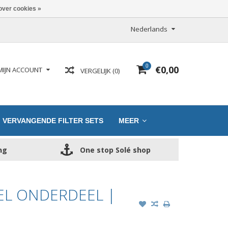
over cookies »
Nederlands
0
€0,00
MIJN ACCOUNT
VERGELIJK (0)
VERVANGENDE FILTER SETS
MEER
ng
One stop Solé shop
EL ONDERDEEL |