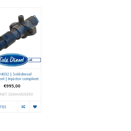
24032 | Solédiesel
el | Injector compleet
€995,00
NIET GEWAARDEERD
TIES