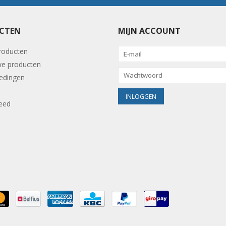
CTEN
MIJN ACCOUNT
producten
e producten
edingen
eed