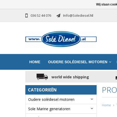
Wij slaan coo
036 52 44 076
Info@solediesel.nl
HOME
OUDERE SOLÉDIESEL MOTOREN
world wide shipping
PRO
CATEGORIEËN
Oudere solédiesel motoren
Home
Sole Marine generatoren