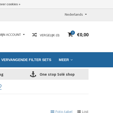
over cookies »
Nederlands
0
€0,00
MIJN ACCOUNT
VERGELIJK (0)
VERVANGENDE FILTER SETS
MEER
ng
One stop Solé shop
2
Foto-tabel
Lijst