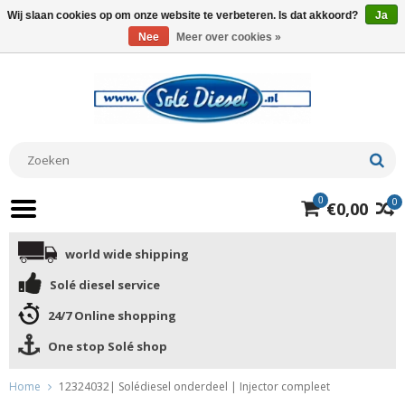
Wij slaan cookies op om onze website te verbeteren. Is dat akkoord?
Ja
Nee
Meer over cookies »
0
0
€0,00
world wide shipping
Solé diesel service
24/7 Online shopping
One stop Solé shop
Home
12324032| Solédiesel onderdeel | Injector compleet