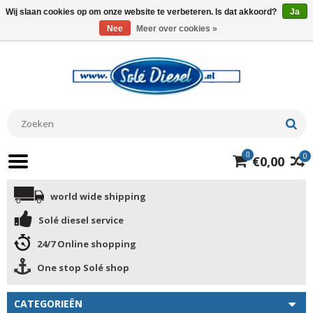
Wij slaan cookies op om onze website te verbeteren. Is dat akkoord?
Ja
Nee
Meer over cookies »
0
0
€0,00
world wide shipping
Solé diesel service
24/7 Online shopping
One stop Solé shop
CATEGORIEËN