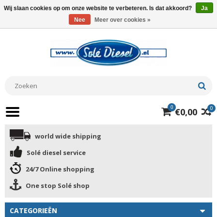
Wij slaan cookies op om onze website te verbeteren. Is dat akkoord?
Ja
Nee
Meer over cookies »
0
0
€0,00
world wide shipping
Solé diesel service
24/7 Online shopping
One stop Solé shop
CATEGORIEËN