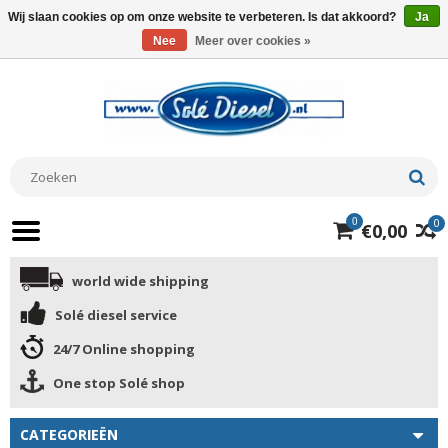
Wij slaan cookies op om onze website te verbeteren. Is dat akkoord?
Ja
Nee
Meer over cookies »
0
0
€0,00
world wide shipping
Solé diesel service
24/7 Online shopping
One stop Solé shop
CATEGORIEËN