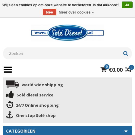
Wij slaan cookies op om onze website te verbeteren. Is dat akkoord?
Ja
Nee
Meer over cookies »
0
0
€0,00
world wide shipping
Solé diesel service
24/7 Online shopping
One stop Solé shop
CATEGORIEËN