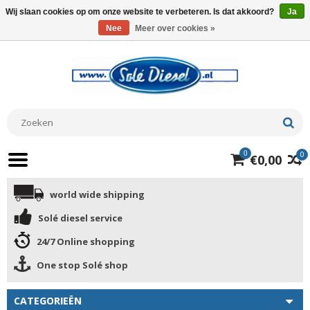
Wij slaan cookies op om onze website te verbeteren. Is dat akkoord?
Ja
Nee
Meer over cookies »
0
0
€0,00
world wide shipping
Solé diesel service
24/7 Online shopping
One stop Solé shop
CATEGORIEËN