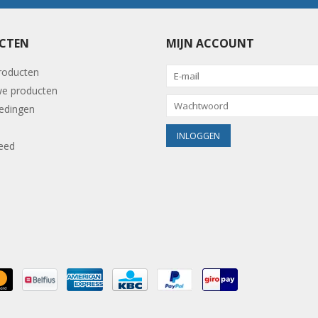
CTEN
MIJN ACCOUNT
producten
e producten
edingen
eed