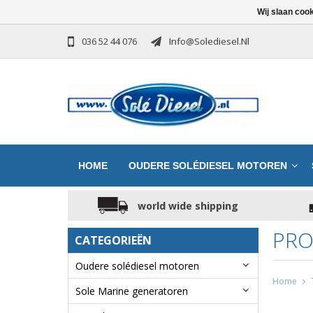
Wij slaan coo
036 52 44 076
Info@solediesel.nl
HOME
OUDERE SOLÉDIESEL MOTOREN
world wide shipping
PRO
CATEGORIEËN
Oudere solédiesel motoren
Home
Sole Marine generatoren