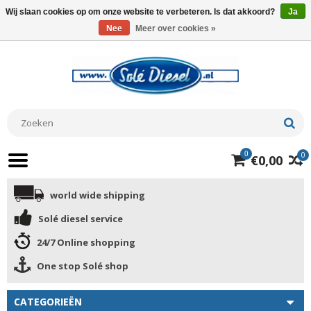
Wij slaan cookies op om onze website te verbeteren. Is dat akkoord?
Ja
Nee
Meer over cookies »
0
0
€0,00
world wide shipping
Solé diesel service
24/7 Online shopping
One stop Solé shop
CATEGORIEËN