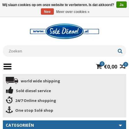
Wij slaan cookies op om onze website te verbeteren. Is dat akkoord?
Ja
Nee
Meer over cookies »
0
0
€0,00
world wide shipping
Solé diesel service
24/7 Online shopping
One stop Solé shop
CATEGORIEËN