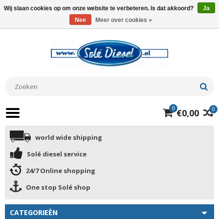
Wij slaan cookies op om onze website te verbeteren. Is dat akkoord?
Ja
Nee
Meer over cookies »
0
0
€0,00
world wide shipping
Solé diesel service
24/7 Online shopping
One stop Solé shop
CATEGORIEËN