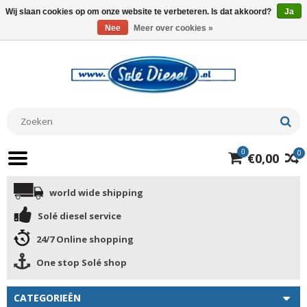
Wij slaan cookies op om onze website te verbeteren. Is dat akkoord?
Ja
Nee
Meer over cookies »
0
0
€0,00
world wide shipping
Solé diesel service
24/7 Online shopping
One stop Solé shop
CATEGORIEËN