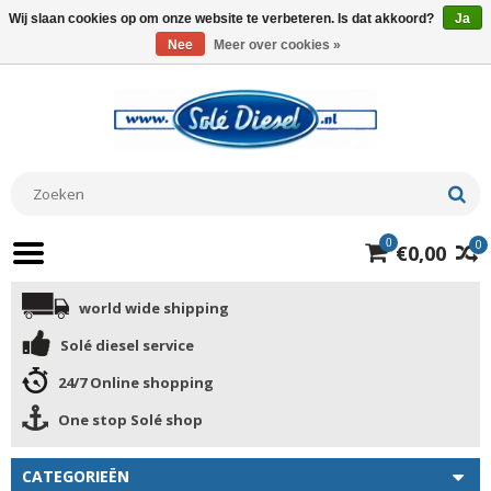
Wij slaan cookies op om onze website te verbeteren. Is dat akkoord?
Ja
Nee
Meer over cookies »
0
0
€0,00
world wide shipping
Solé diesel service
24/7 Online shopping
One stop Solé shop
CATEGORIEËN