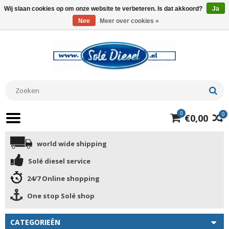
Wij slaan cookies op om onze website te verbeteren. Is dat akkoord?
Ja
Nee
Meer over cookies »
0
0
€0,00
world wide shipping
Solé diesel service
24/7 Online shopping
One stop Solé shop
CATEGORIEËN