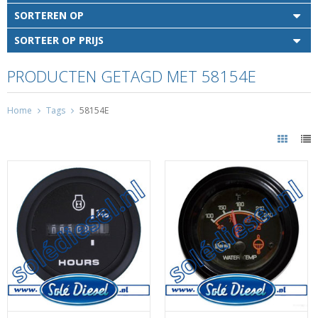
SORTEREN OP
SORTEER OP PRIJS
PRODUCTEN GETAGD MET 58154E
Home
Tags
58154E