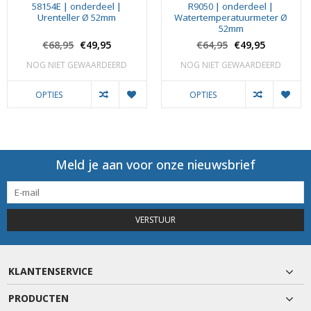
58154E | onderdeel |
R9050 | onderdeel |
Urenteller Ø 52mm
Watertemperatuurmeter Ø
52mm
€68,95
€49,95
€64,95
€49,95
NOG NIET GEWAARDEERD
NOG NIET GEWAARDEERD
OPTIES
OPTIES
Meld je aan voor onze nieuwsbrief
VERSTUUR
KLANTENSERVICE
PRODUCTEN