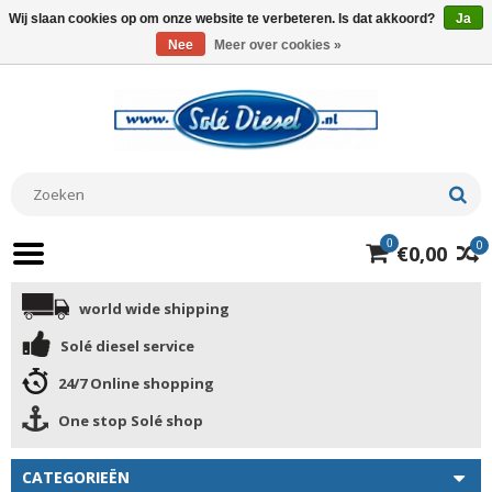
Wij slaan cookies op om onze website te verbeteren. Is dat akkoord?
Ja
Nee
Meer over cookies »
0
0
€0,00
world wide shipping
Solé diesel service
24/7 Online shopping
One stop Solé shop
CATEGORIEËN