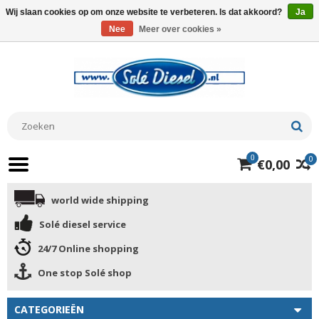
Wij slaan cookies op om onze website te verbeteren. Is dat akkoord?
Ja
Nee
Meer over cookies »
0
0
€0,00
world wide shipping
Solé diesel service
24/7 Online shopping
One stop Solé shop
CATEGORIEËN