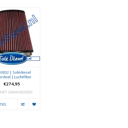
10032 | Solédiesel
rdeel | Luchtfilter
€274,95
NIET GEWAARDEERD
TIES