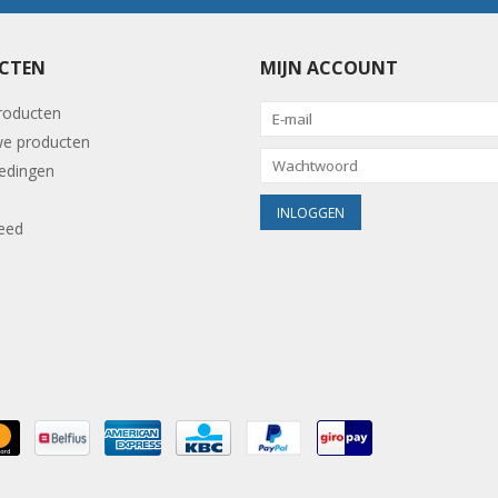
CTEN
MIJN ACCOUNT
producten
e producten
edingen
eed