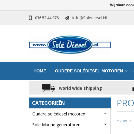
Wij slaan coo
036 52 44 076
Info@solediesel.nl
HOME
OUDERE SOLÉDIESEL MOTOREN
world wide shipping
PRO
CATEGORIEËN
Oudere solédiesel motoren
Home
Sole Marine generatoren