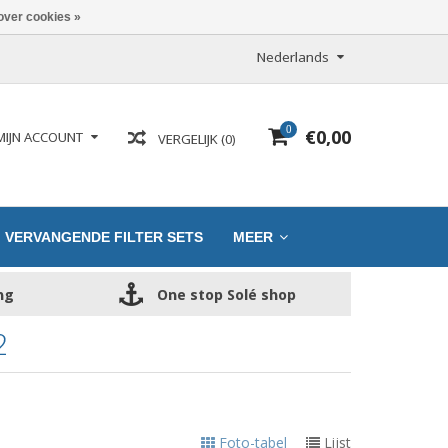
over cookies »
Nederlands
0
€0,00
MIJN ACCOUNT
VERGELIJK (0)
VERVANGENDE FILTER SETS
MEER
ng
One stop Solé shop
2
Foto-tabel
Lijst