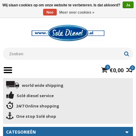
Wij slaan cookies op om onze website te verbeteren. Is dat akkoord?
Ja
Nee
Meer over cookies »
0
0
€0,00
world wide shipping
Solé diesel service
24/7 Online shopping
One stop Solé shop
CATEGORIEËN