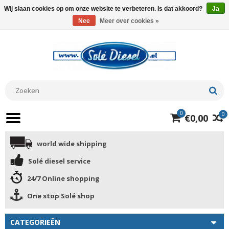
Wij slaan cookies op om onze website te verbeteren. Is dat akkoord?
Ja
Nee
Meer over cookies »
0
0
€0,00
world wide shipping
Solé diesel service
24/7 Online shopping
One stop Solé shop
CATEGORIEËN