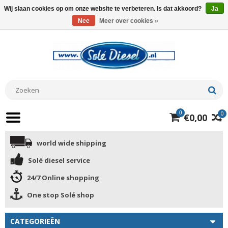
Wij slaan cookies op om onze website te verbeteren. Is dat akkoord?
Ja
Nee
Meer over cookies »
0
0
€0,00
world wide shipping
Solé diesel service
24/7 Online shopping
One stop Solé shop
CATEGORIEËN