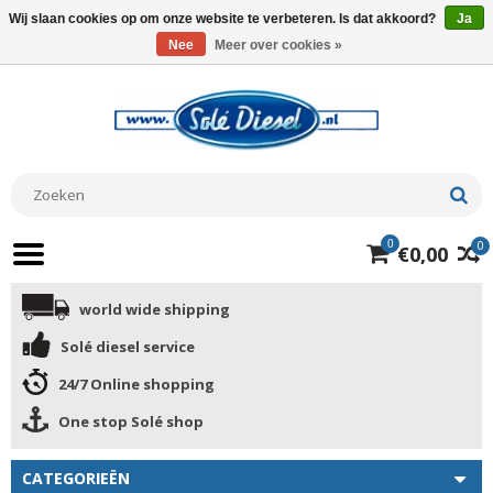
Wij slaan cookies op om onze website te verbeteren. Is dat akkoord?
Ja
Nee
Meer over cookies »
0
0
€0,00
world wide shipping
Solé diesel service
24/7 Online shopping
One stop Solé shop
CATEGORIEËN