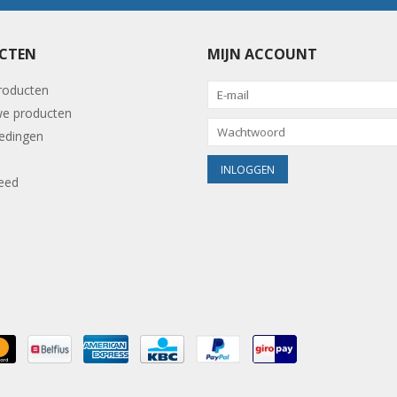
CTEN
MIJN ACCOUNT
producten
e producten
edingen
eed