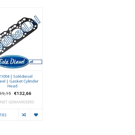
21004 | Solédiesel
el | Gasket Cylinder
Head
59,15
€132,66
NIET GEWAARDEERD
TIES