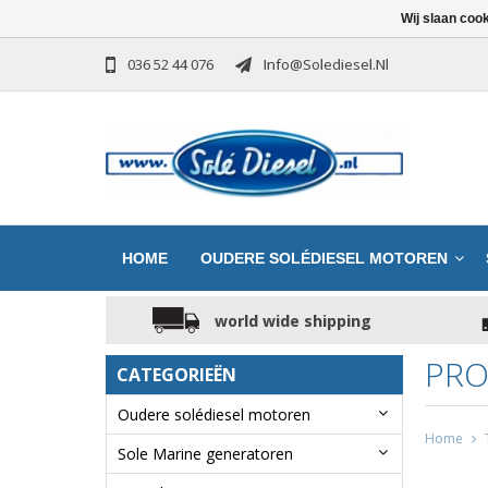
Wij slaan coo
036 52 44 076
Info@solediesel.nl
HOME
OUDERE SOLÉDIESEL MOTOREN
world wide shipping
PRO
CATEGORIEËN
Oudere solédiesel motoren
Home
Sole Marine generatoren