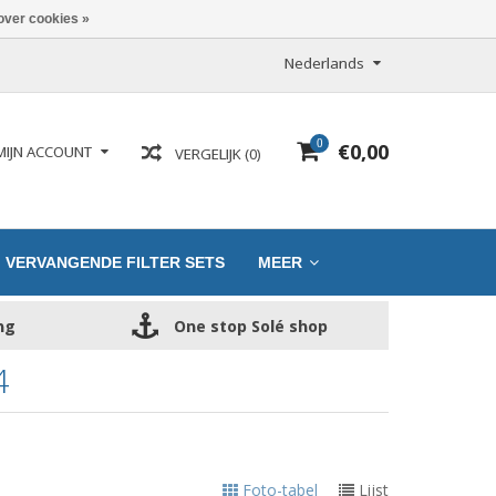
over cookies »
Nederlands
0
€0,00
MIJN ACCOUNT
VERGELIJK (0)
VERVANGENDE FILTER SETS
MEER
ng
One stop Solé shop
4
Foto-tabel
Lijst