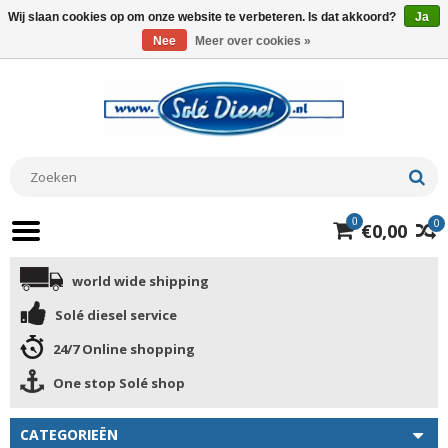
Wij slaan cookies op om onze website te verbeteren. Is dat akkoord?
Ja
Nee
Meer over cookies »
0
0
€0,00
world wide shipping
Solé diesel service
24/7 Online shopping
One stop Solé shop
CATEGORIEËN