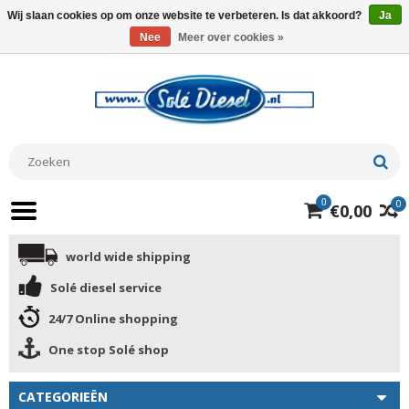
Wij slaan cookies op om onze website te verbeteren. Is dat akkoord?
Ja
Nee
Meer over cookies »
0
0
€0,00
world wide shipping
Solé diesel service
24/7 Online shopping
One stop Solé shop
CATEGORIEËN