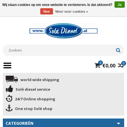
Wij slaan cookies op om onze website te verbeteren. Is dat akkoord?
Ja
Nee
Meer over cookies »
0
0
€0,00
world wide shipping
Solé diesel service
24/7 Online shopping
One stop Solé shop
CATEGORIEËN