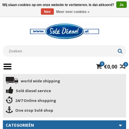
Wij slaan cookies op om onze website te verbeteren. Is dat akkoord?
Ja
Nee
Meer over cookies »
0
0
€0,00
world wide shipping
Solé diesel service
24/7 Online shopping
One stop Solé shop
CATEGORIEËN