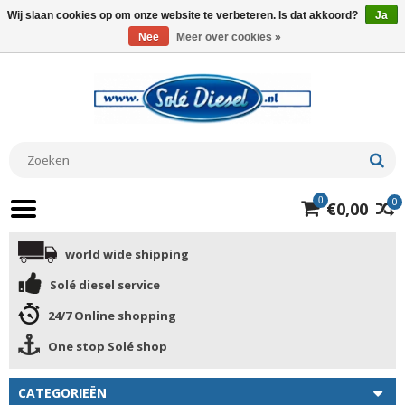
Wij slaan cookies op om onze website te verbeteren. Is dat akkoord?
Ja
Nee
Meer over cookies »
0
0
€0,00
world wide shipping
Solé diesel service
24/7 Online shopping
One stop Solé shop
CATEGORIEËN