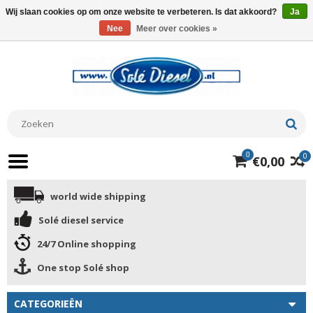
Wij slaan cookies op om onze website te verbeteren. Is dat akkoord?
Ja
Nee
Meer over cookies »
0
0
€0,00
world wide shipping
Solé diesel service
24/7 Online shopping
One stop Solé shop
CATEGORIEËN