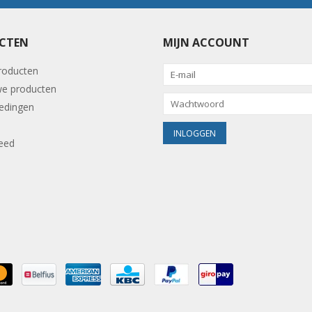
CTEN
MIJN ACCOUNT
producten
e producten
edingen
eed