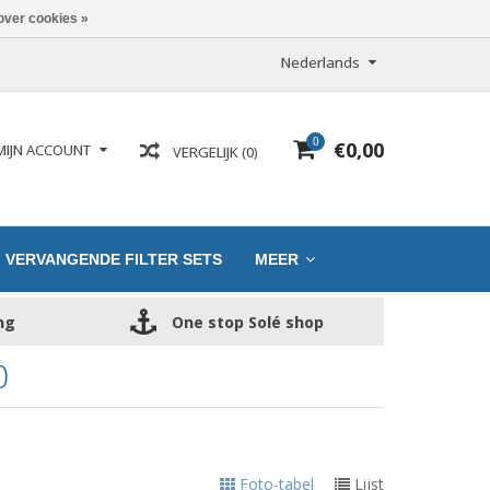
over cookies »
Nederlands
0
€0,00
MIJN ACCOUNT
VERGELIJK (0)
VERVANGENDE FILTER SETS
MEER
ng
One stop Solé shop
0
Foto-tabel
Lijst