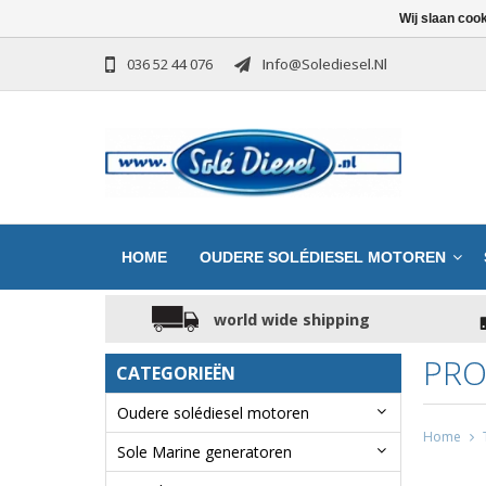
Wij slaan coo
036 52 44 076
Info@solediesel.nl
HOME
OUDERE SOLÉDIESEL MOTOREN
world wide shipping
PRO
CATEGORIEËN
Oudere solédiesel motoren
Home
Sole Marine generatoren