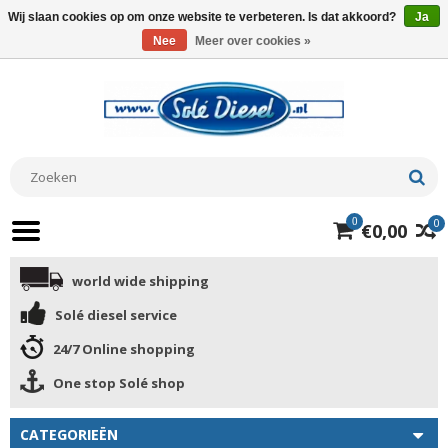
Wij slaan cookies op om onze website te verbeteren. Is dat akkoord?
Ja
Nee
Meer over cookies »
0
0
€0,00
world wide shipping
Solé diesel service
24/7 Online shopping
One stop Solé shop
CATEGORIEËN