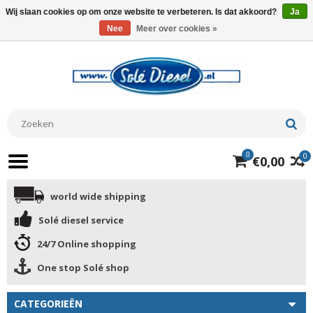
Wij slaan cookies op om onze website te verbeteren. Is dat akkoord?
Ja
Nee
Meer over cookies »
0
0
€0,00
world wide shipping
Solé diesel service
24/7 Online shopping
One stop Solé shop
CATEGORIEËN