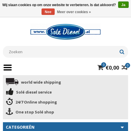
Wij slaan cookies op om onze website te verbeteren. Is dat akkoord?
Ja
Nee
Meer over cookies »
0
0
€0,00
world wide shipping
Solé diesel service
24/7 Online shopping
One stop Solé shop
CATEGORIEËN