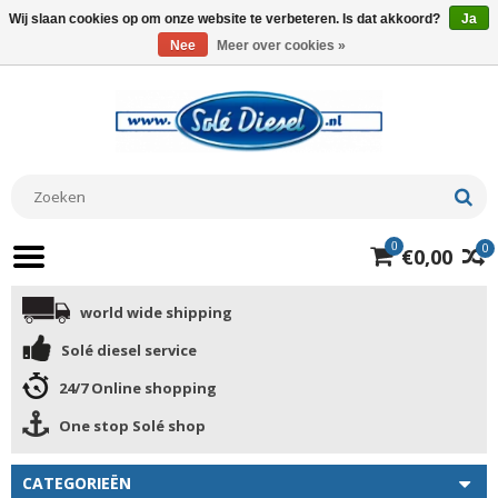
Wij slaan cookies op om onze website te verbeteren. Is dat akkoord?
Ja
Nee
Meer over cookies »
0
0
€0,00
world wide shipping
Solé diesel service
24/7 Online shopping
One stop Solé shop
CATEGORIEËN