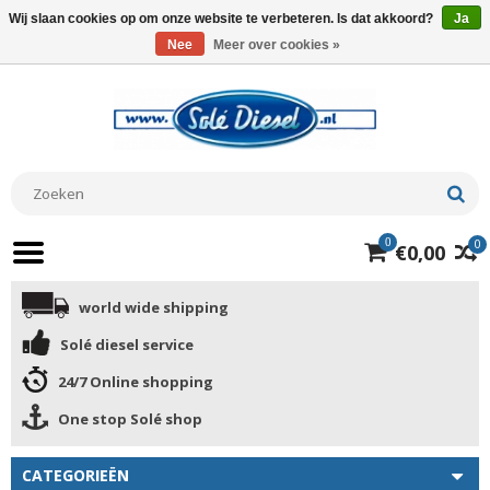
Wij slaan cookies op om onze website te verbeteren. Is dat akkoord?
Ja
Nee
Meer over cookies »
0
0
€0,00
world wide shipping
Solé diesel service
24/7 Online shopping
One stop Solé shop
CATEGORIEËN