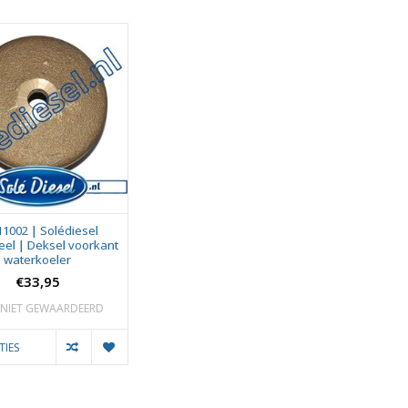
11002 | Solédiesel
el | Deksel voorkant
waterkoeler
€33,95
NIET GEWAARDEERD
TIES