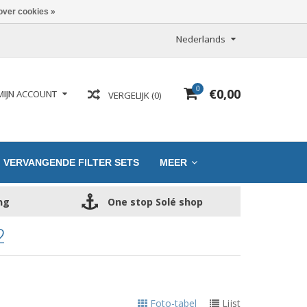
over cookies »
Nederlands
0
€0,00
MIJN ACCOUNT
VERGELIJK (0)
VERVANGENDE FILTER SETS
MEER
ng
One stop Solé shop
2
Foto-tabel
Lijst