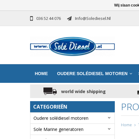
Wij slaan coo
036 52 44 076
Info@solediesel.nl
HOME
OUDERE SOLÉDIESEL MOTOREN
world wide shipping
PRO
CATEGORIEËN
Oudere solédiesel motoren
Home
Sole Marine generatoren