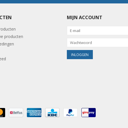
CTEN
MIJN ACCOUNT
producten
e producten
edingen
eed