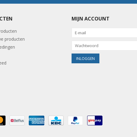
CTEN
MIJN ACCOUNT
producten
e producten
edingen
eed