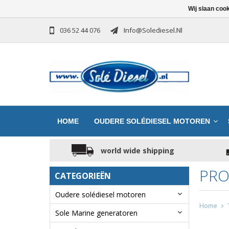
Wij slaan coo
036 52 44 076
Info@solediesel.nl
HOME
OUDERE SOLÉDIESEL MOTOREN
world wide shipping
PRO
CATEGORIEËN
Oudere solédiesel motoren
Home
Sole Marine generatoren