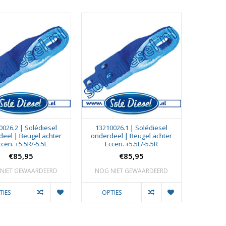
0026.2 | Solédiesel
13210026.1 | Solédiesel
eel | Beugel achter
onderdeel | Beugel achter
ccen. +5.5R/-5.5L
Eccen. +5.5L/-5.5R
€85,95
€85,95
NIET GEWAARDEERD
NOG NIET GEWAARDEERD
TIES
OPTIES