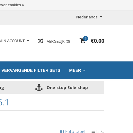
over cookies »
Nederlands
0
€0,00
MIJN ACCOUNT
VERGELIJK (0)
VERVANGENDE FILTER SETS
MEER
ng
One stop Solé shop
.1
Foto-tabel
Lijst