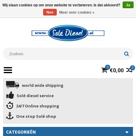
Wij slaan cookies op om onze website te verbeteren. Is dat akkoord?
Ja
Nee
Meer over cookies »
0
0
€0,00
world wide shipping
Solé diesel service
24/7 Online shopping
One stop Solé shop
CATEGORIEËN