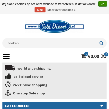
Wij slaan cookies op om onze website te verbeteren. Is dat akkoord?
Ja
Nee
Meer over cookies »
0
0
€0,00
world wide shipping
Solé diesel service
24/7 Online shopping
One stop Solé shop
CATEGORIEËN