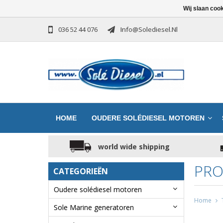
Wij slaan coo
036 52 44 076
Info@solediesel.nl
HOME
OUDERE SOLÉDIESEL MOTOREN
world wide shipping
PRO
CATEGORIEËN
Oudere solédiesel motoren
Home
Sole Marine generatoren