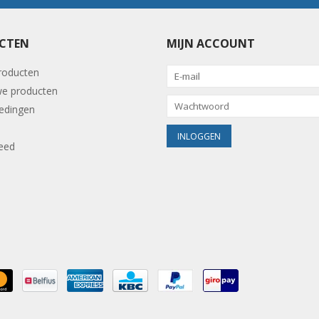
CTEN
MIJN ACCOUNT
producten
e producten
edingen
eed