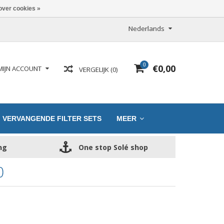
over cookies »
Nederlands
0
€0,00
MIJN ACCOUNT
VERGELIJK (0)
VERVANGENDE FILTER SETS
MEER
ng
One stop Solé shop
0